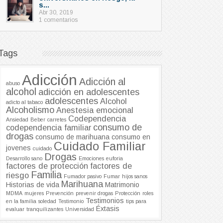
s...
Abr 30, 2019
1 comentarios
Tags
Adicción
Adicción al
abuso
alcohol
adicción en adolescentes
adolescentes
Alcohol
adicto al tabaco
Alcoholismo
Anestesia emocional
Codependencia
Ansiedad
Beber
carretes
consumo de
codependencia familiar
drogas
consumo de marihuana
consumo en
Cuidado Familiar
jovenes
cuidado
Drogas
Desarrollo sano
Emociones
euforia
factores de protección
factores de
Familia
riesgo
Fumador pasivo
Fumar
hijos sanos
Marihuana
Historias de vida
Matrimonio
MDMA
mujeres
Prevención
prevenir drogas
Protección
roles
Testimonios
en la familia
soledad
Testimonio
tips para
Éxtasis
evaluar
tranquilizantes
Universidad