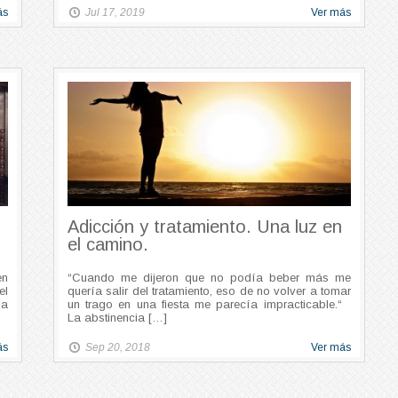
ás
Jul 17, 2019
Ver más
Adicción y tratamiento. Una luz en
el camino.
en
“Cuando me dijeron que no podía beber más me
el
quería salir del tratamiento, eso de no volver a tomar
la
un trago en una fiesta me parecía impracticable.“
La abstinencia […]
ás
Sep 20, 2018
Ver más